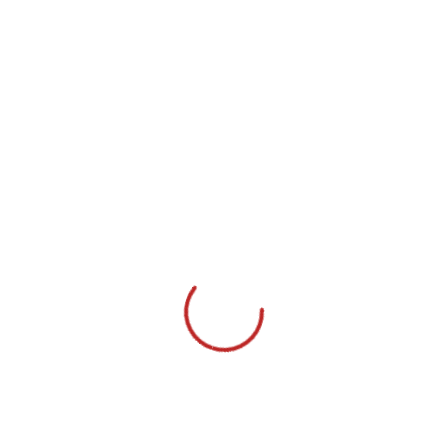
დამრიგებელი: ლიკა წილოსანი
დიდი მადლობა ჩვენს მოსწავლეებს მონდომებისთვის,
მშობლებს მხარდაჭერისთვის, მასწავლებლებს
დაუღალავი შრომისთვის და სკოლის დირექციასა და
თვითმმართველობას გვერდში დგომისთვის
ჩვენ გვჯერა, რომ წინ კიდევ უფრო დიდი წარმატებები
გველის!
წინ „ლომისი“!
გამარჯვება საქართველოს!
Share:
PREVIOUS POST