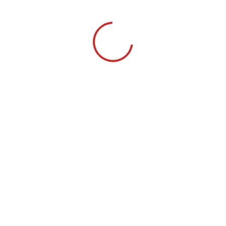
გილოცავთ დედამიწის დღეს!
ჩვენი მიზანია ბავშვებს მივცეთ
ზნეობრიობასთან
შერწყმული განათლება!
ᲩᲕᲔᲜ ᲨᲔᲡᲐᲮᲔᲑ