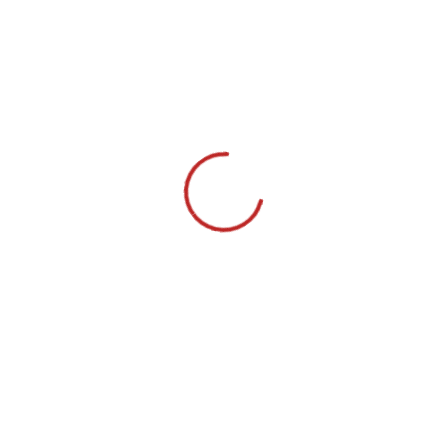
სასახლე – კულტურის ისტორიის
მუზეუმში.
NEXT POST
საქართველოს ეროვნული ბანკი •
National Bank of Georgia
მხარდაჭერით შექმნილი FinEdu –
ფინედუ სკოლა “ლომისში”