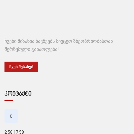
ჩვენი მიზანია ბავშვებს მივცეთ
ზნეობრიობასთან
შერწყმული განათლება!
ᲩᲕᲔᲜ ᲨᲔᲡᲐᲮᲔᲑ
კონტაქტი
2 58 17 58